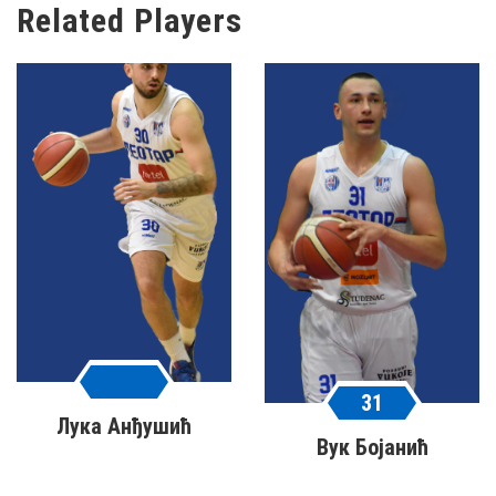
Related Players
31
Лука Анђушић
Вук Бојанић