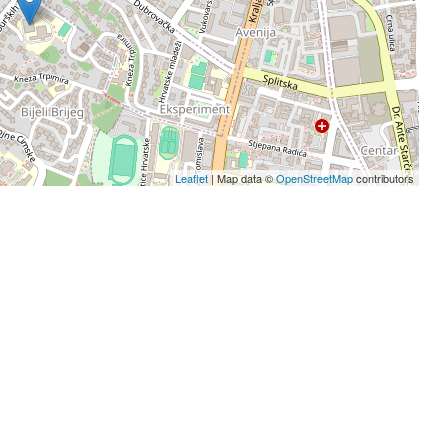
Leaflet
| Map data ©
OpenStreetMap
contributors