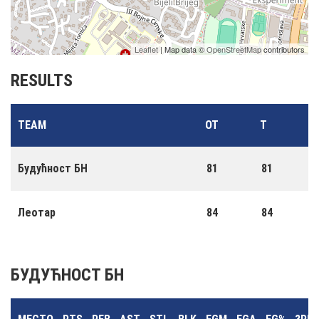
Leaflet
| Map data ©
OpenStreetMap
contributors
RESULTS
TEAM
OT
T
Будућност БН
81
81
Леотар
84
84
БУДУЋНОСТ БН