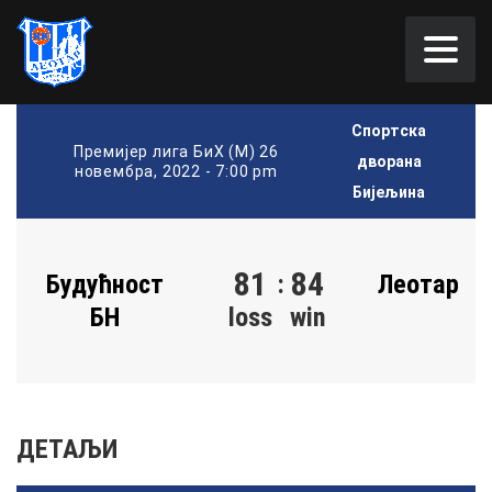
Спортска
Премијер лига БиХ (М) 26
дворана
новембра, 2022 - 7:00 pm
Бијељина
81
84
Будућност
:
Леотар
БН
loss
win
ДЕТАЉИ